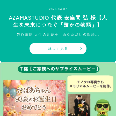
2026.04.07
AZAMASTUDIO 代表 安座間 弘 様【人
生を未来につなぐ「誰かの物語」】
制作事例 人生の足跡を「あなただけの物語...
詳しく見る